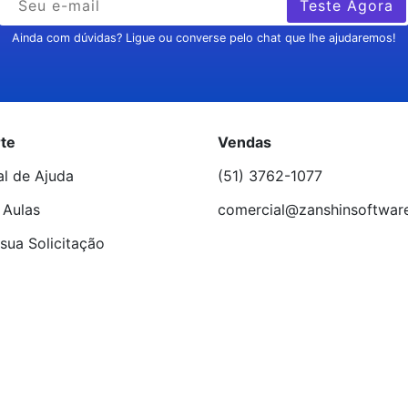
Teste Agora
Ainda com dúvidas? Ligue ou converse pelo chat que lhe ajudaremos!
te
Vendas
al de Ajuda
(51) 3762-1077
 Aulas
comercial@zanshinsoftwar
sua Solicitação