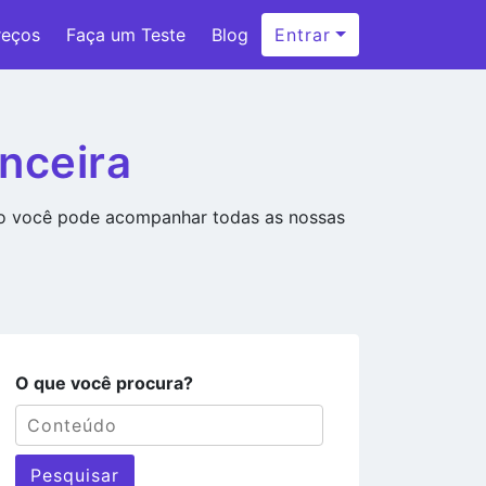
reços
Faça um Teste
Blog
Entrar
nceira
ão você pode acompanhar todas as nossas
O que você procura?
Pesquisar