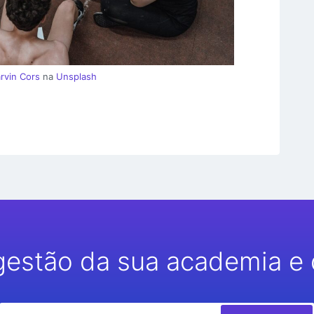
rvin Cors
na
Unsplash
gestão da sua academia e 