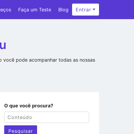
reços
Faça um Teste
Blog
Entrar
su
ão você pode acompanhar todas as nossas
O que você procura?
Pesquisar