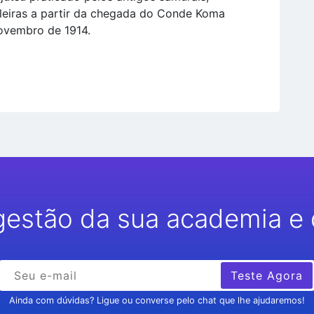
leiras a partir da chegada do Conde Koma
ovembro de 1914.
gestão da sua academia e 
Teste Agora
Ainda com dúvidas? Ligue ou converse pelo chat que lhe ajudaremos!