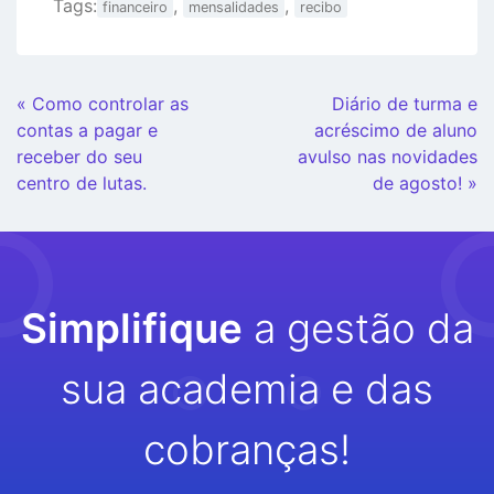
Tags:
,
,
financeiro
mensalidades
recibo
Continue
« Como controlar as
Diário de turma e
Lendo
contas a pagar e
acréscimo de aluno
receber do seu
avulso nas novidades
centro de lutas.
de agosto! »
Simplifique
a gestão da
sua academia e das
cobranças!