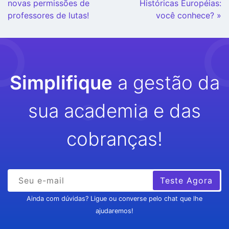
Lendo
novas permissões de
Históricas Européias:
professores de lutas!
você conhece? »
Simplifique
a gestão da
sua academia e das
cobranças!
Teste Agora
Ainda com dúvidas? Ligue ou converse pelo chat que lhe
ajudaremos!