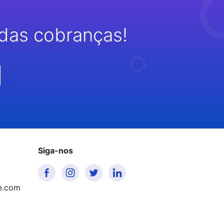
das cobranças!
Siga-nos
e.com