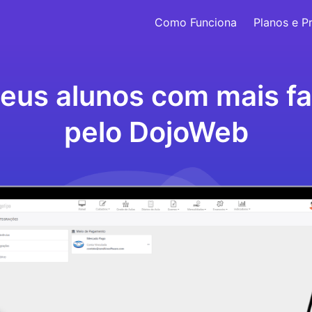
Como Funciona
Planos e P
eus alunos com mais fa
pelo DojoWeb