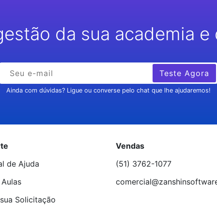
gestão da sua academia e 
Teste Agora
Ainda com dúvidas? Ligue ou converse pelo chat que lhe ajudaremos!
te
Vendas
al de Ajuda
(51) 3762-1077
 Aulas
comercial@zanshinsoftwar
sua Solicitação