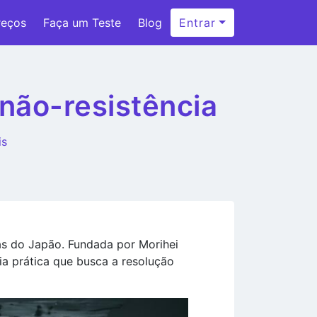
reços
Faça um Teste
Blog
Entrar
 não-resistência
is
s do Japão. Fundada por Morihei
a prática que busca a resolução