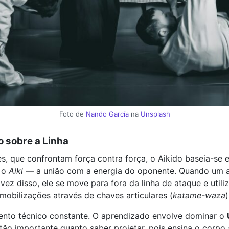
Foto de
Nando García
na
Unsplash
o sobre a Linha
res, que confrontam força contra força, o Aikido baseia-se
é o
Aiki
— a união com a energia do oponente. Quando um at
 vez disso, ele se move para fora da linha de ataque e ut
imobilizações através de chaves articulares (
katame-waza
)
nto técnico constante. O aprendizado envolve dominar o
é tão importante quanto saber projetar, pois ensina o corpo a