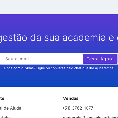
gestão da sua academia e 
Teste Agora
Ainda com dúvidas? Ligue ou converse pelo chat que lhe ajudaremos!
te
Vendas
al de Ajuda
(51) 3762-1077
 Aulas
comercial@zanshinsoftwar