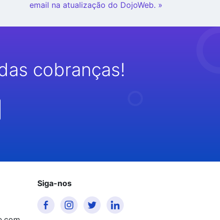
email na atualização do DojoWeb. »
das cobranças!
Siga-nos
e.com