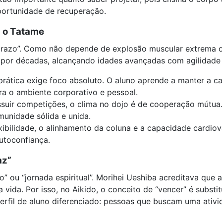
ortunidade de recuperação.
 o Tatame
 prazo”. Como não depende de explosão muscular extrema 
r por décadas, alcançando idades avançadas com agilidade 
rática exige foco absoluto. O aluno aprende a manter a c
ra o ambiente corporativo e pessoal.
suir competições, o clima no dojo é de cooperação mútua
munidade sólida e unida.
xibilidade, o alinhamento da coluna e a capacidade cardiov
utoconfiança.
az”
o” ou “jornada espiritual”. Morihei Ueshiba acreditava que 
 vida. Por isso, no Aikido, o conceito de “vencer” é substi
perfil de aluno diferenciado: pessoas que buscam uma ativ