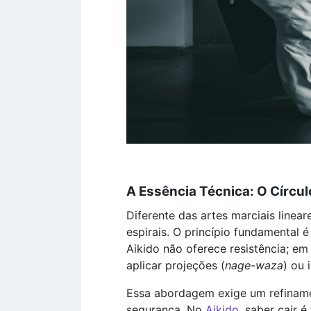
A Essência Técnica: O Círcul
Diferente das artes marciais linea
espirais. O princípio fundamental 
Aikido não oferece resistência; em
aplicar projeções (
nage-waza
) ou 
Essa abordagem exige um refiname
segurança. No
Aikido
, saber cair 