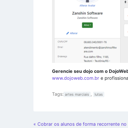
Gerencie seu dojo com o DojoWe
www.dojoweb.com.br
e profission
Tags:
,
artes marciais
lutas
Continue
« Cobrar os alunos de forma recorrente n