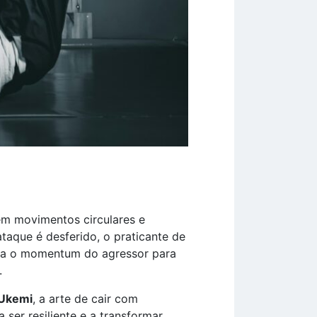
 em movimentos circulares e
aque é desferido, o praticante de
iliza o momentum do agressor para
.
Ukemi
, a arte de cair com
 ser resiliente e a transformar