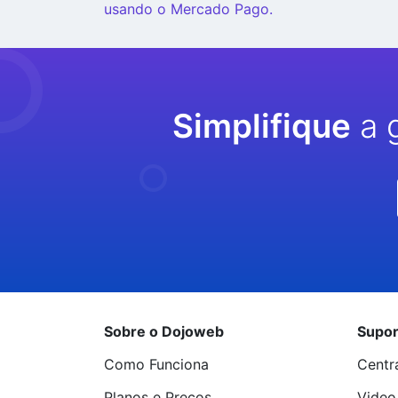
Lendo
usando o Mercado Pago.
Simplifique
a 
Sobre o Dojoweb
Supor
Como Funciona
Centr
Planos e Preços
Video